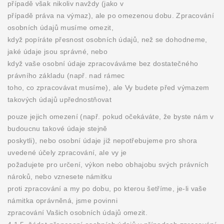
případě však nikoliv navždy (jako v
případě práva na výmaz), ale po omezenou dobu. Zpracování
osobních údajů musíme omezit,
když popíráte přesnost osobních údajů, než se dohodneme,
jaké údaje jsou správné, nebo
když vaše osobní údaje zpracováváme bez dostatečného
právního základu (např. nad rámec
toho, co zpracovávat musíme), ale Vy budete před výmazem
takových údajů upřednostňovat
pouze jejich omezení (např. pokud očekáváte, že byste nám v
budoucnu takové údaje stejně
poskytli), nebo osobní údaje již nepotřebujeme pro shora
uvedené účely zpracování, ale vy je
požadujete pro určení, výkon nebo obhajobu svých právních
nároků, nebo vznesete námitku
proti zpracování a my po dobu, po kterou šetříme, je-li vaše
námitka oprávněná, jsme povinni
zpracování Vašich osobních údajů omezit.