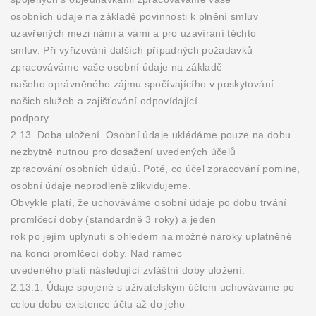
osobních údaje na základě povinnosti k plnění smluv
uzavřených mezi námi a vámi a pro uzavírání těchto
smluv. Při vyřizování dalších případných požadavků
zpracováváme vaše osobní údaje na základě
našeho oprávněného zájmu spočívajícího v poskytování
našich služeb a zajišťování odpovídající
podpory.
2.13. Doba uložení. Osobní údaje ukládáme pouze na dobu
nezbytně nutnou pro dosažení uvedených účelů
zpracování osobních údajů. Poté, co účel zpracování pomine,
osobní údaje neprodleně zlikvidujeme.
Obvykle platí, že uchováváme osobní údaje po dobu trvání
promlčecí doby (standardně 3 roky) a jeden
rok po jejím uplynutí s ohledem na možné nároky uplatněné
na konci promlčecí doby. Nad rámec
uvedeného platí následující zvláštní doby uložení:
2.13.1. Údaje spojené s uživatelským účtem uchováváme po
celou dobu existence účtu až do jeho