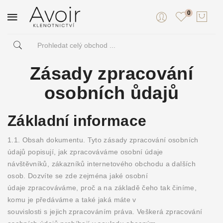
0
Zásady zpracování
osobních ůdajů
Základní informace
1.1. Obsah dokumentu. Tyto zásady zpracování osobních
údajů popisují, jak zpracováváme osobní údaje
návštěvníků, zákazníků internetového obchodu a dalších
osob. Dozvíte se zde zejména jaké osobní
údaje zpracováváme, proč a na základě čeho tak činíme,
komu je předáváme a také jaká máte v
souvislosti s jejich zpracováním práva. Veškerá zpracování