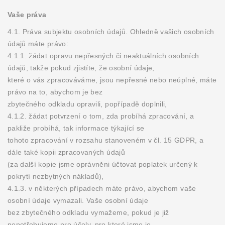
Vaše práva
4.1. Práva subjektu osobních údajů. Ohledně vašich osobních
údajů máte právo:
4.1.1. žádat opravu nepřesných či neaktuálních osobních
údajů, takže pokud zjistíte, že osobní údaje,
které o vás zpracováváme, jsou nepřesné nebo neúplné, máte
právo na to, abychom je bez
zbytečného odkladu opravili, popřípadě doplnili,
4.1.2. žádat potvrzení o tom, zda probíhá zpracování, a
pakliže probíhá, tak informace týkající se
tohoto zpracování v rozsahu stanoveném v čl. 15 GDPR, a
dále také kopii zpracovaných údajů
(za další kopie jsme oprávněni účtovat poplatek určený k
pokrytí nezbytných nákladů),
4.1.3. v některých případech máte právo, abychom vaše
osobní údaje vymazali. Vaše osobní údaje
bez zbytečného odkladu vymažeme, pokud je již
nepotřebujeme pro účely, pro které jsme je