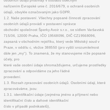
osobních údajů probíhají v souladu obecným
nařízením Evropské unie č. 2016/679, o ochraně osobních
údajů, obvykle označovaným jako GDPR.
1.2. Naše postavení. Všechny popsané činnosti zpracování
osobních údajů provádí v postavení správce
obchodní společnost Šperky Avoir s.r.o., se sídlem Varšavská
715/36, 12000 Praha, IČO 19568096, DIČ CZ19568096,
zapsaná v obchodním rejstříku, který vede Městský soud v
Praze, v oddílu c, vložce 388550 (pro vyšší srozumitelnost
dále jen „my“). To znamená, že my stanovujeme níže popsané
účely, pro
které vaše osobní údaje shromažďujeme, určujeme prostředky
zpracování a odpovídáme za jeho řádné
provedení.
1.3. Rozsah zpracování osobních údajů. Osobními údaji, které
zpracováváme, jsou:
1.3.1. identifikační údaje (zejména jméno a příjmení nebo
identifikační číslo a daňové identifikační
číslo v případě podnikatelů),