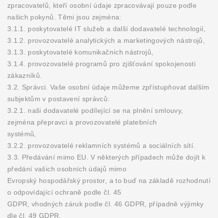
zpracovatelů, kteří osobní údaje zpracovávají pouze podle
našich pokynů. Těmi jsou zejména:
3.1.1. poskytovatelé IT služeb a další dodavatelé technologií,
3.1.2. provozovatelé analytických a marketingových nástrojů,
3.1.3. poskytovatelé komunikačních nástrojů,
3.1.4. provozovatelé programů pro zjišťování spokojenosti
zákazníků.
3.2. Správci. Vaše osobní údaje můžeme zpřístupňovat dalším
subjektům v postavení správců:
3.2.1. naši dodavatelé podílející se na plnění smlouvy,
zejména přepravci a provozovatelé platebních
systémů,
3.2.2. provozovatelé reklamních systémů a sociálních sítí.
3.3. Předávání mimo EU. V některých případech může dojít k
předání vašich osobních údajů mimo
Evropský hospodářský prostor, a to buď na základě rozhodnutí
o odpovídající ochraně podle čl. 45
GDPR, vhodných záruk podle čl. 46 GDPR, případně výjimky
dle čl. 49 GDPR.