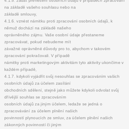
4.1.5. žádat přenesení osobních údajů v případech zpracování
na základě vašeho souhlasu nebo na
základě smlouvy,
4.1.6. vznést námitku proti zpracování osobních údajů, k
němuž dochází na základě našeho
oprávněného zájmu. Vaše osobní údaje přestaneme
zpracovávat, pokud nebudeme mít
závažné oprávněné důvody pro to, abychom v takovém
zpracování pokračovali. V případě
námitky proti marketingovým aktivitám tyto aktivity ukončíme v
každém případě,
4.1.7. kdykoli vyjádřit svůj nesouhlas se zpracováním vašich
osobních údajů za účelem zasílání
obchodních sdělení, stejně jako můžete kdykoli odvolat svůj
dřívější souhlas se zpracováním
osobních údajů za jiným účelem, ledaže se jedná o
zpracovávání za účelem plnění našich
povinností plynoucích ze smluv, za účelem plnění našich
zákonných povinností či jiným