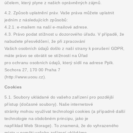
účelem, který plyne z našich oprávněných zájmů.
4.2. Způsob uplatnění práv. Vaše práva můžete uplatnit
jedním z následujících způsobů:
4.2.1. e-mailem na naší e-mailové adrese.
4.3. Právo podat stížnost u dozorového úřadu. V případě, že
nabudete přesvědčení, že při zpracování
Vašich osobních údajů došlo z naší strany k porušení GDPR,
máte právo se obrátit se stížností na Úřad
pro ochranu osobních údajů, který sídlí na adrese Pplk.
Sochora 27, 170 00 Praha 7
(http://www.uoou.cz).
Cookies
5.1. Soubory ukládané do vašeho zařízení pro pozdější
přístup (dočasné soubory). Naše internetové
stránky mohou využívat technologii cookies (a případně další
technologie na obdobném principu, jako je
například Web Storage). To znamená, že do vyhrazeného
místa v paměti vašeho zařízení ukládáme