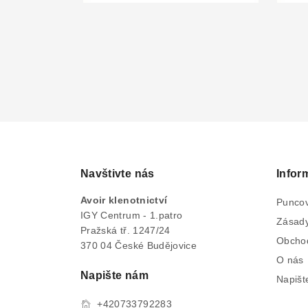
Navštivte nás
Infor
Avoir klenotnictví
Puncov
IGY Centrum - 1.patro
Zásady
Pražská tř. 1247/24
Obcho
370 04 České Budějovice
O nás
Napište nám
Napišt
+420733792283