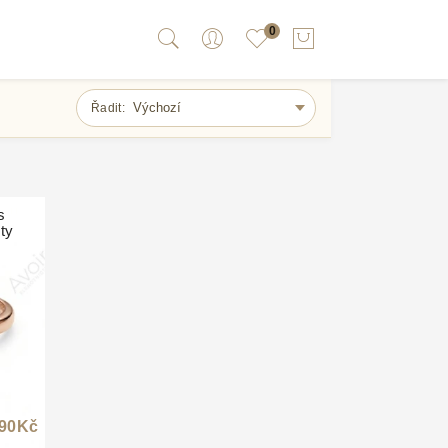
0
Řadit:
s
ity
90
Kč