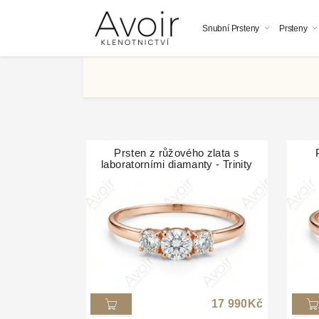
Snubní Prsteny
Prsteny
Prsten z růžového zlata s
laboratorními diamanty - Trinity
17 990
Kč