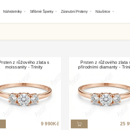
Náhrdelníky
Stříbrné Šperky
Zásnubní Prsteny
Náušnice
Prsten z růžového zlata s
Prsten z růžového zlata 
moissanity - Trinity
přírodními diamanty - Trin
9 990
Kč
25 9