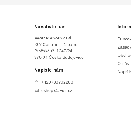
Navštivte nás
Infor
Avoir klenotnictví
Puncov
IGY Centrum - 1.patro
Zásady
Pražská tř. 1247/24
Obcho
370 04 České Budějovice
O nás
Napište nám
Napišt
+420733792283
eshop@avoir.cz