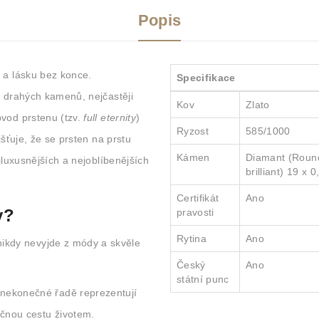
Popis
 a lásku bez konce.
Specifikace
e drahých kamenů, nejčastěji
Kov
Zlato
bvod prstenu (tzv.
full eternity
)
Ryzost
585/1000
išťuje, že se prsten na prstu
Kámen
Diamant (Round 
ejluxusnějších a nejoblíbenějších
brilliant) 19 x 0
Certifikát
Ano
y?
pravosti
Rytina
Ano
 nikdy nevyjde z módy a skvěle
Český
Ano
státní punc
ekonečné řadě reprezentují
ečnou cestu životem.