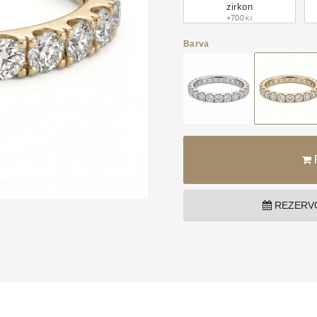
zirkon
+700
Kč
Barva
REZERVO