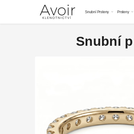
Snubní Prsteny
Prsteny
Snubní pr