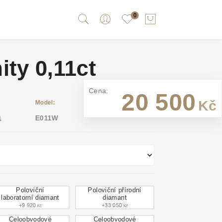
0
ity 0,11ct
Cena:
20 500
Kč
Model:
a
E011W
Poloviční
Poloviční přírodní
laboratorní diamant
diamant
+9 920
+33 050
Kč
Kč
Celoobvodové
Celoobvodové