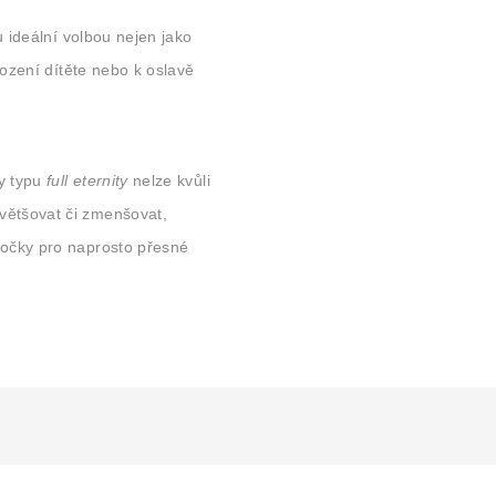
u ideální volbou nejen jako
rození dítěte nebo k oslavě
y typu
full eternity
nelze kvůli
ětšovat či zmenšovat,
očky pro naprosto přesné