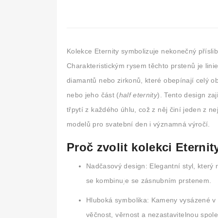
Kolekce
Eternity
symbolizuje nekonečný příslib
Charakteristickým rysem těchto prstenů je lini
diamantů nebo zirkonů, které obepínají celý o
nebo jeho část (
half eternity
). Tento design zaj
třpytí z každého úhlu, což z něj činí jeden z n
modelů pro svatební den i významná výročí.
Proč zvolit kolekci Eternit
Nadčasový design:
Elegantní styl, který
se kombinuje se zásnubním prstenem.
Hluboká symbolika:
Kameny vysázené v n
věčnost, věrnost a nezastavitelnou spol