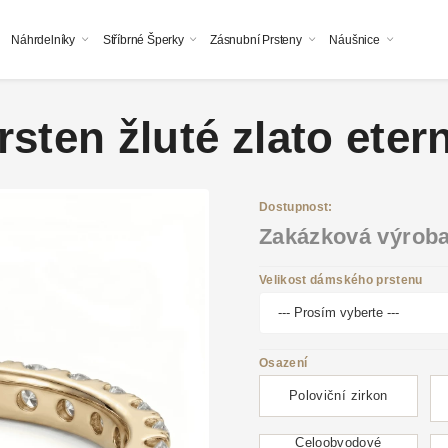
Náhrdelníky
Stříbrné Šperky
Zásnubní Prsteny
Náušnice
sten žluté zlato etern
Dostupnost:
Zakázková výrob
Velikost dámského prstenu
Osazení
Poloviční zirkon
Celoobvodové