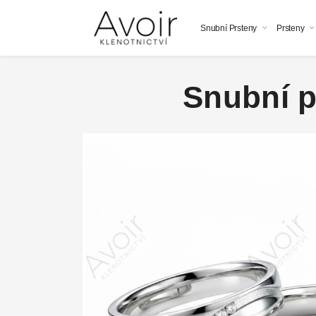
Snubní Prsteny
Prsteny
Snubní pr