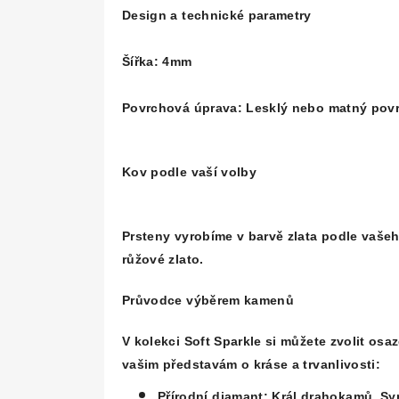
Design a technické parametry
Šířka: 4mm
Povrchová úprava: Lesklý nebo matný pov
Kov podle vaší volby
Prsteny vyrobíme v barvě zlata podle vaše
růžové zlato.
Průvodce výběrem kamenů
V kolekci Soft Sparkle si můžete zvolit osa
vašim představám o kráse a trvanlivosti:
Přírodní diamant:
Král drahokamů. Sy