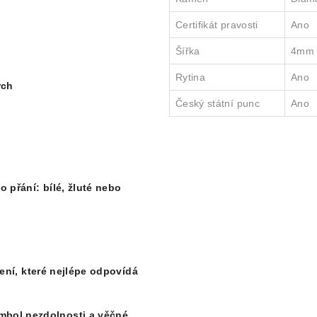
Certifikát pravosti
Ano
Šířka
4mm
Rytina
Ano
rch
Český státní punc
Ano
ho přání:
bílé, žluté nebo
zení, které nejlépe odpovídá
mbol nezdolnosti a věčné