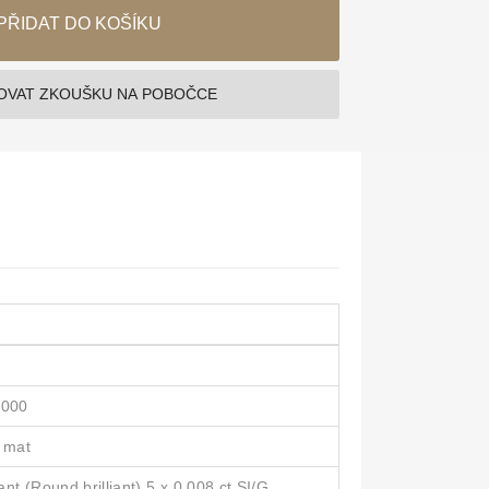
PŘIDAT DO KOŠÍKU
VAT ZKOUŠKU NA POBOČCE
1000
 mat
nt (Round brilliant) 5 x 0,008 ct SI/G