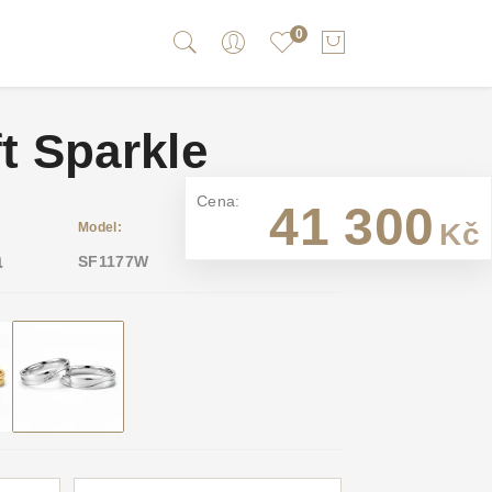
0
ft Sparkle
Cena:
41 300
Kč
Model:
a
SF1177W