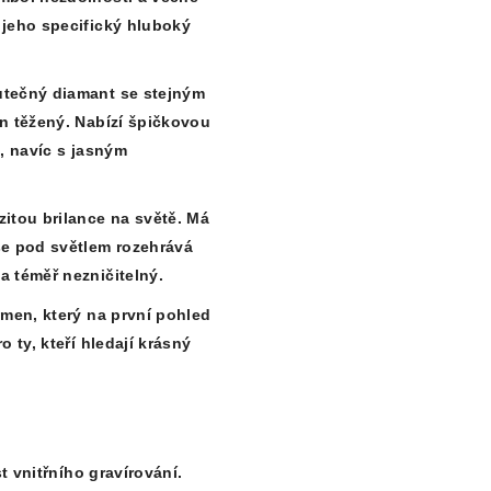
 jeho specifický hluboký
tečný diamant se stejným
en těžený. Nabízí špičkovou
u, navíc s jasným
itou brilance na světě. Má
se pod světlem rozehrává
a téměř nezničitelný.
ámen, který na první pohled
o ty, kteří hledají krásný
st
vnitřního gravírování
.