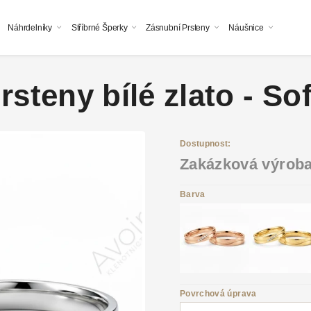
Náhrdelníky
Stříbrné Šperky
Zásnubní Prsteny
Náušnice
steny bílé zlato - So
Dostupnost:
Zakázková výrob
Barva
Povrchová úprava