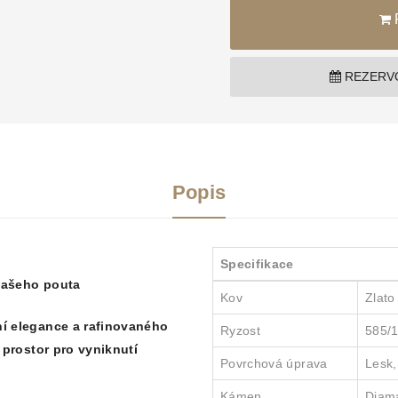
REZERVO
Popis
Specifikace
vašeho pouta
Kov
Zlato
í elegance a rafinovaného
Ryzost
585/
 prostor pro vyniknutí
Povrchová úprava
Lesk,
Kámen
Diama