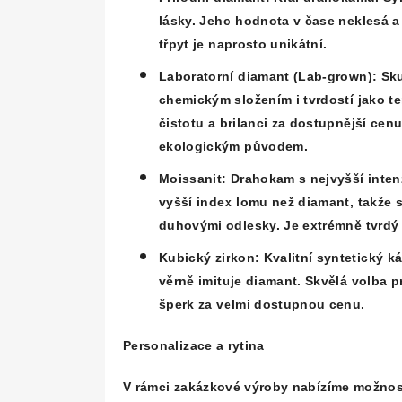
lásky. Jeho hodnota v čase neklesá a
třpyt je naprosto unikátní.
Laboratorní diamant (Lab-grown):
Sku
chemickým složením i tvrdostí jako t
čistotu a brilanci za dostupnější cen
ekologickým původem.
Moissanit:
Drahokam s nejvyšší intenz
vyšší index lomu než diamant, takže 
duhovými odlesky. Je extrémně tvrdý 
Kubický zirkon:
Kvalitní syntetický k
věrně imituje diamant. Skvělá volba pr
šperk za velmi dostupnou cenu.
Personalizace a rytina
V rámci zakázkové výroby nabízíme možno