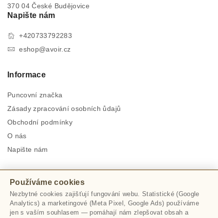
370 04 České Budějovice
Napište nám
+420733792283
eshop@avoir.cz
Informace
Puncovní značka
Zásady zpracování osobních ůdajů
Obchodní podmínky
O nás
Napište nám
Zůstaň s námi v kontaktu
Používáme cookies
Nezbytné cookies zajišťují fungování webu. Statistické (Google
PŘIHLÁSIT
Analytics) a marketingové (Meta Pixel, Google Ads) používáme
jen s vaším souhlasem — pomáhají nám zlepšovat obsah a
Používáním těchto webových stránek souhlasíte s