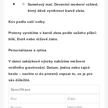
Sametový mat:
Decentní moderní vzhled,
který dává vyniknout barvě zlata.
Kov podle vaší volby
Prsteny vyrobíme v barvě zlata podle vašeho přání:
bílé, žluté nebo růžové zlato.
Personalizace a rytina
V rámci zakázkové výroby nabízíme možnost
vnitřního gravírování
. Datum, jména nebo tajné
heslo – nechte si do prstenů vepsat to, co je pro
vás důležité.
Specifikace
Kov
Zlato
Ryzost
585/1000