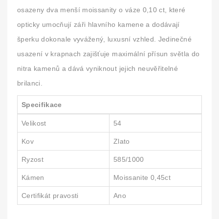
osazeny
dva menší moissanity o váze 0,10 ct
, které
opticky umocňují záři hlavního kamene a dodávají
šperku dokonale vyvážený, luxusní vzhled. Jedinečné
usazení v krapnach zajišťuje maximální přísun světla do
nitra kamenů a dává vyniknout jejich neuvěřitelné
brilanci.
Specifikace
Velikost
54
Kov
Zlato
Ryzost
585/1000
Kámen
Moissanite 0,45ct
Certifikát pravosti
Ano