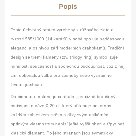
Popis
Tento úchvatný prsten vyrobený z
růžového zlata o
ryzosti 585/1000 (14 karátů)
v sobě spojuje nadčasovou
eleganci a oslnivou záři moderních drahokamů. Tradiční
design se třemi kameny (tzv. trilogy ring) symbolizuje
minulost, současnost a společnou budoucnost, což z něj
činí dokonalou volbu pro zásnuby nebo významné
životní jubileum.
Dominantou prstenu je
centrální, precizně broušený
moissanit o váze 0,20 ct
, který přitahuje pozornost
každým zábleskem světla a díky svým unikátním
optickým vlastnostem nabízí ještě vyšší oheň a třpyt než
klasický diamant. Po jeho stranách jsou symetricky