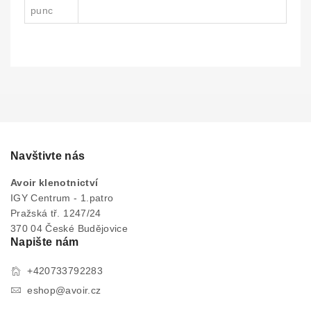
punc
Navštivte nás
Avoir klenotnictví
IGY Centrum - 1.patro
Pražská tř. 1247/24
370 04 České Budějovice
Napište nám
+420733792283
eshop@avoir.cz