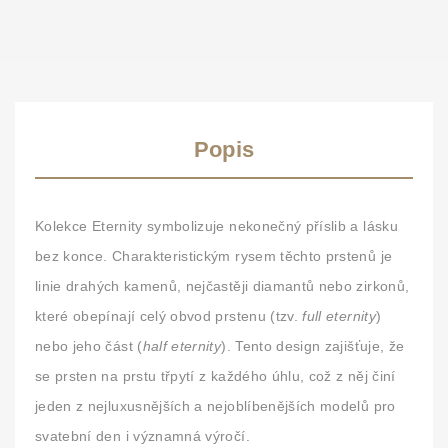
Popis
Kolekce
Eternity
symbolizuje nekonečný příslib a lásku
bez konce. Charakteristickým rysem těchto prstenů je
linie drahých kamenů, nejčastěji diamantů nebo zirkonů,
které obepínají celý obvod prstenu (tzv.
full eternity
)
nebo jeho část (
half eternity
). Tento design zajišťuje, že
se prsten na prstu třpytí z každého úhlu, což z něj činí
jeden z nejluxusnějších a nejoblíbenějších modelů pro
svatební den i významná výročí.