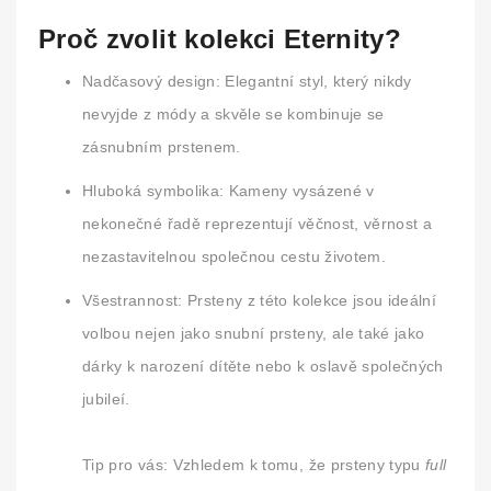
Proč zvolit kolekci Eternity?
Nadčasový design:
Elegantní styl, který nikdy
nevyjde z módy a skvěle se kombinuje se
zásnubním prstenem.
Hluboká symbolika:
Kameny vysázené v
nekonečné řadě reprezentují věčnost, věrnost a
nezastavitelnou společnou cestu životem.
Všestrannost:
Prsteny z této kolekce jsou ideální
volbou nejen jako snubní prsteny, ale také jako
dárky k narození dítěte nebo k oslavě společných
jubileí.
Tip pro vás:
Vzhledem k tomu, že prsteny typu
full