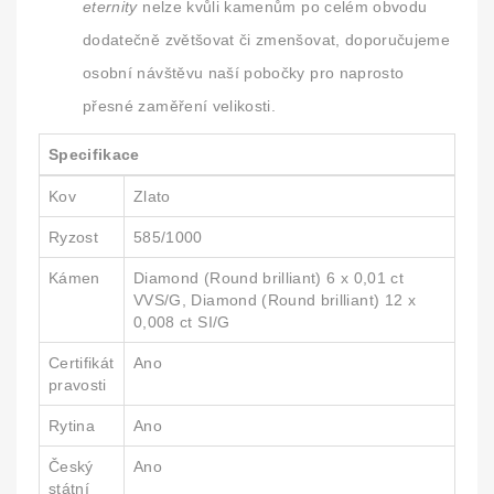
eternity
nelze kvůli kamenům po celém obvodu
dodatečně zvětšovat či zmenšovat, doporučujeme
osobní návštěvu naší pobočky pro naprosto
přesné zaměření velikosti.
Specifikace
Kov
Zlato
Ryzost
585/1000
Kámen
Diamond (Round brilliant) 6 x 0,01 ct
VVS/G, Diamond (Round brilliant) 12 x
0,008 ct SI/G
Certifikát
Ano
pravosti
Rytina
Ano
Český
Ano
státní