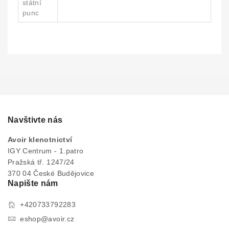
státní
punc
Navštivte nás
Avoir klenotnictví
IGY Centrum - 1.patro
Pražská tř. 1247/24
370 04 České Budějovice
Napište nám
+420733792283
eshop@avoir.cz