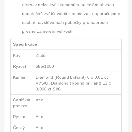
eternity
nelze kvůli kamenům po celém obvodu
dodatečně zvětšovat či zmenšovat, doporučujeme
osobní návštěvu naší pobočky pro naprosto
přesné zaměření velikosti.
Specifikace
Kov
Zlato
Ryzost
585/1000
Kámen
Diamond (Round brilliant) 6 x 0,01 ct
VVS/G, Diamond (Round brilliant) 12 x
0,008 ct SI/G
Certifikát
Ano
pravosti
Rytina
Ano
Český
Ano