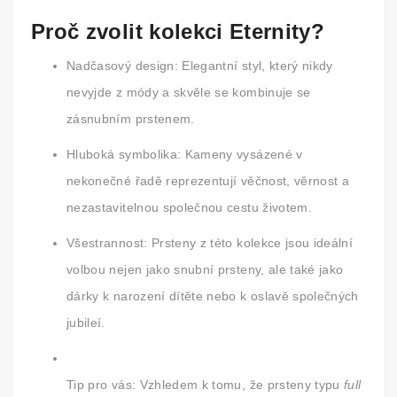
Proč zvolit kolekci Eternity?
Nadčasový design:
Elegantní styl, který nikdy
nevyjde z módy a skvěle se kombinuje se
zásnubním prstenem.
Hluboká symbolika:
Kameny vysázené v
nekonečné řadě reprezentují věčnost, věrnost a
nezastavitelnou společnou cestu životem.
Všestrannost:
Prsteny z této kolekce jsou ideální
volbou nejen jako snubní prsteny, ale také jako
dárky k narození dítěte nebo k oslavě společných
jubileí.
Tip pro vás:
Vzhledem k tomu, že prsteny typu
full