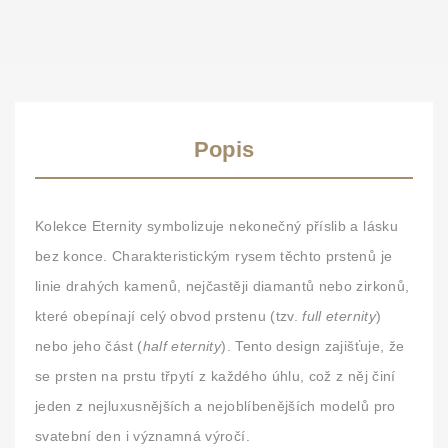
Popis
Kolekce
Eternity
symbolizuje nekonečný příslib a lásku
bez konce. Charakteristickým rysem těchto prstenů je
linie drahých kamenů, nejčastěji diamantů nebo zirkonů,
které obepínají celý obvod prstenu (tzv.
full eternity
)
nebo jeho část (
half eternity
). Tento design zajišťuje, že
se prsten na prstu třpytí z každého úhlu, což z něj činí
jeden z nejluxusnějších a nejoblíbenějších modelů pro
svatební den i významná výročí.