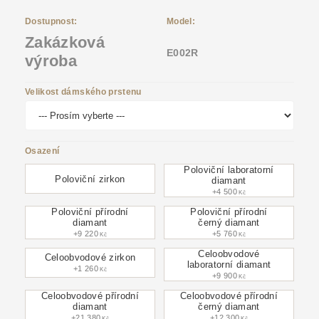
Dostupnost:
Model:
Zakázková
E002R
výroba
Velikost dámského prstenu
Osazení
Poloviční laboratorní
Poloviční zirkon
diamant
+4 500
Kč
Poloviční přírodní
Poloviční přírodní
diamant
černý diamant
+9 220
+5 760
Kč
Kč
Celoobvodové
Celoobvodové zirkon
laboratorní diamant
+1 260
Kč
+9 900
Kč
Celoobvodové přírodní
Celoobvodové přírodní
diamant
černý diamant
+21 380
+12 300
Kč
Kč