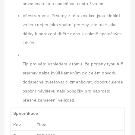
nezastavitelnou společnou cestu životem.
Všestrannost:
Prsteny z této kolekce jsou ideální
volbou nejen jako snubní prsteny, ale také jako
dárky k narození dítěte nebo k oslavě společných
jubileí.
Tip pro vás:
Vzhledem k tomu, že prsteny typu
full
eternity
nelze kvůli kamenům po celém obvodu
dodatečně zvětšovat či zmenšovat, doporučujeme
osobní návštěvu naší pobočky pro naprosto
přesné zaměření velikosti.
Specifikace
Kov
Zlato