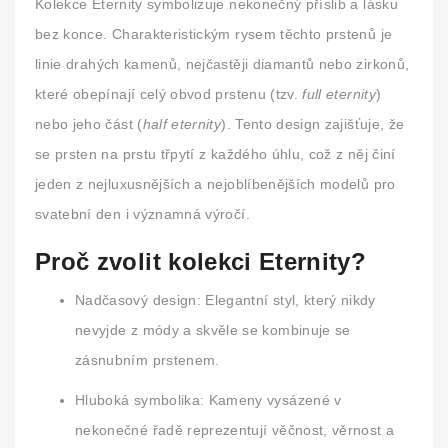
Kolekce
Eternity
symbolizuje nekonečný příslib a lásku
bez konce. Charakteristickým rysem těchto prstenů je
linie drahých kamenů, nejčastěji diamantů nebo zirkonů,
které obepínají celý obvod prstenu (tzv.
full eternity
)
nebo jeho část (
half eternity
). Tento design zajišťuje, že
se prsten na prstu třpytí z každého úhlu, což z něj činí
jeden z nejluxusnějších a nejoblíbenějších modelů pro
svatební den i významná výročí.
Proč zvolit kolekci Eternity?
Nadčasový design:
Elegantní styl, který nikdy
nevyjde z módy a skvěle se kombinuje se
zásnubním prstenem.
Hluboká symbolika:
Kameny vysázené v
nekonečné řadě reprezentují věčnost, věrnost a