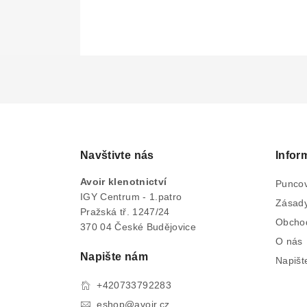
Navštivte nás
Infor
Avoir klenotnictví
Puncov
IGY Centrum - 1.patro
Zásady
Pražská tř. 1247/24
Obcho
370 04 České Budějovice
O nás
Napište nám
Napišt
+420733792283
eshop@avoir.cz