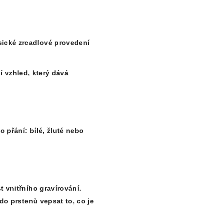
ické zrcadlové provedení
 vzhled, který dává
ho přání:
bílé, žluté nebo
st
vnitřního gravírování
.
do prstenů vepsat to, co je