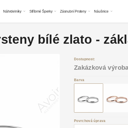
Náhrdelníky
Stříbrné Šperky
Zásnubní Prsteny
Náušnice
steny bílé zlato - zá
Dostupnost:
Zakázková výrob
Barva
Povrchová úprava