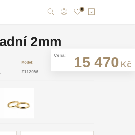
0
kladní 2mm
Cena:
15 470
Kč
Model:
a
Z1120W