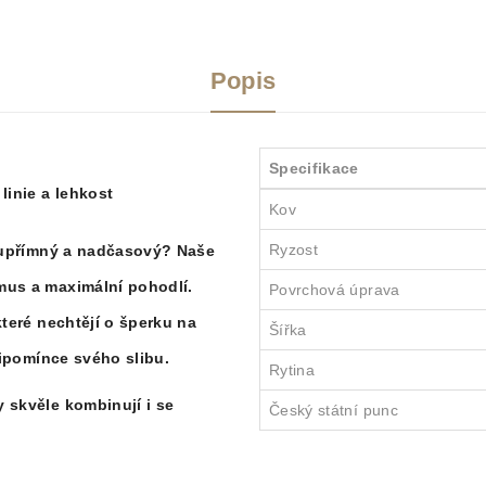
Popis
Specifikace
linie a lehkost
Kov
Ryzost
, upřímný a nadčasový? Naše
mus a maximální pohodlí.
Povrchová úprava
které nechtějí o šperku na
Šířka
připomínce svého slibu.
Rytina
 skvěle kombinují i se
Český státní punc