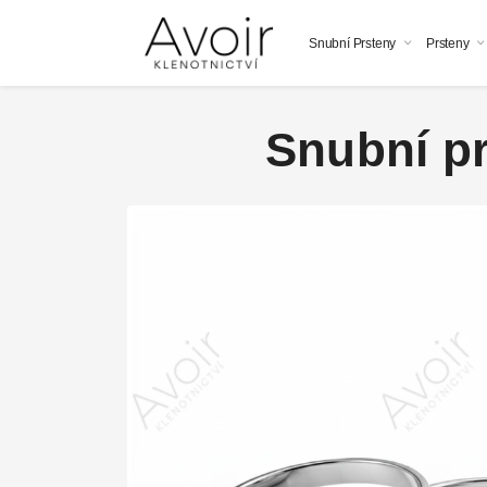
Snubní Prsteny
Prsteny
Snubní pr