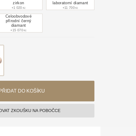
zirkon
laboratorní diamant
+1 020
+11 700
Kč
Kč
Celoobvodové
přírodní černý
diamant
+15 070
Kč
PŘIDAT DO KOŠÍKU
VAT ZKOUŠKU NA POBOČCE