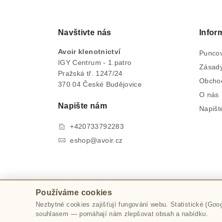
Navštivte nás
Infor
Avoir klenotnictví
Puncov
IGY Centrum - 1.patro
Zásady
Pražská tř. 1247/24
Obcho
370 04 České Budějovice
O nás
Napište nám
Napišt
+420733792283
eshop@avoir.cz
Používáme cookies
Nezbytné cookies zajišťují fungování webu. Statistické (Goo
Používáním těchto webových stránek sou
souhlasem — pomáhají nám zlepšovat obsah a nabídku.