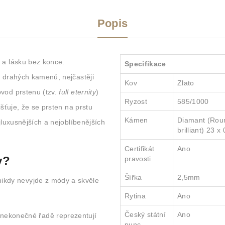
Popis
 a lásku bez konce.
Specifikace
e drahých kamenů, nejčastěji
Kov
Zlato
bvod prstenu (tzv.
full eternity
)
Ryzost
585/1000
išťuje, že se prsten na prstu
Kámen
Diamant (Round
ejluxusnějších a nejoblíbenějších
brilliant) 23 x
Certifikát
Ano
y?
pravosti
Šířka
2,5mm
 nikdy nevyjde z módy a skvěle
Rytina
Ano
Český státní
Ano
ekonečné řadě reprezentují
punc