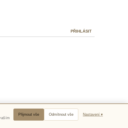
PŘIHLÁSIT
Přijmout vše
Odmítnout vše
Nastavení ▾
 vaším
 nakupování.
Více informací
Rozumím