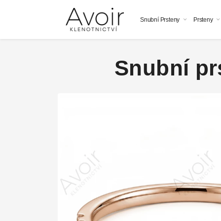
Snubní Prsteny
Prsteny
Snubní prs