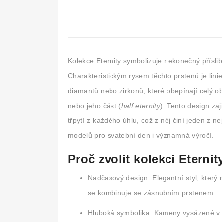
Kolekce
Eternity
symbolizuje nekonečný příslib
Charakteristickým rysem těchto prstenů je lini
diamantů nebo zirkonů, které obepínají celý o
nebo jeho část (
half eternity
). Tento design zaj
třpytí z každého úhlu, což z něj činí jeden z n
modelů pro svatební den i významná výročí.
Proč zvolit kolekci Eternit
Nadčasový design:
Elegantní styl, který
se kombinuje se zásnubním prstenem.
Hluboká symbolika:
Kameny vysázené v n