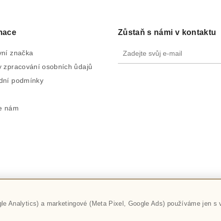
mace
Zůstaň s námi v kontaktu
ní značka
 zpracování osobních ůdajů
dní podmínky
e nám
gle Analytics) a marketingové (Meta Pixel, Google Ads) používáme jen s
hlasíte s používáním souborů cookie pro váš co nejlepší zážitek z
Avoir - IGY Centrum, České Budějovice © 2026