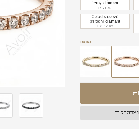
černý diamant
+6 710
Kč
Celoobvodové
přírodní diamant
+33 820
Kč
Barva
REZERVO