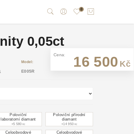
0
nity 0,05ct
Cena:
16 500
Kč
Model:
a
E005R
Poloviční
Poloviční přírodní
laboratorní diamant
diamant
+5 580
+14 950
Kč
Kč
Celoobvodové
Celoobvodové