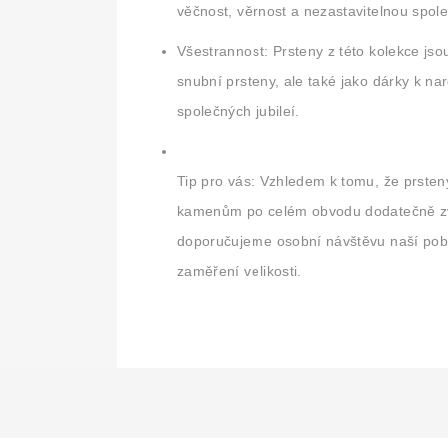
věčnost, věrnost a nezastavitelnou spol
Všestrannost:
Prsteny z této kolekce jso
snubní prsteny, ale také jako dárky k na
společných jubileí.
Tip pro vás:
Vzhledem k tomu, že prsten
kamenům po celém obvodu dodatečně zv
doporučujeme osobní návštěvu naší pob
zaměření velikosti.