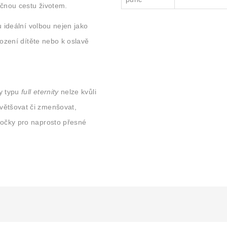
ečnou cestu životem.
u ideální volbou nejen jako
rození dítěte nebo k oslavě
y typu
full eternity
nelze kvůli
ětšovat či zmenšovat,
očky pro naprosto přesné