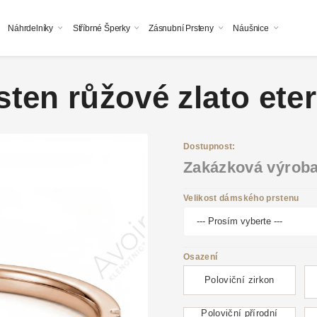
Náhrdelníky
Stříbrné Šperky
Zásnubní Prsteny
Náušnice
ten růžové zlato eter
Dostupnost:
Zakázková výrob
Velikost dámského prstenu
Osazení
Poloviční zirkon
Poloviční přírodní