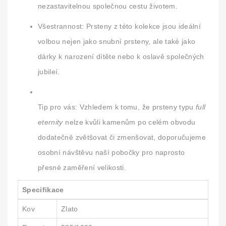
nezastavitelnou společnou cestu životem.
Všestrannost:
Prsteny z této kolekce jsou ideální
volbou nejen jako snubní prsteny, ale také jako
dárky k narození dítěte nebo k oslavě společných
jubileí.
Tip pro vás:
Vzhledem k tomu, že prsteny typu
full
eternity
nelze kvůli kamenům po celém obvodu
dodatečně zvětšovat či zmenšovat, doporučujeme
osobní návštěvu naší pobočky pro naprosto
přesné zaměření velikosti.
Specifikace
Kov
Zlato