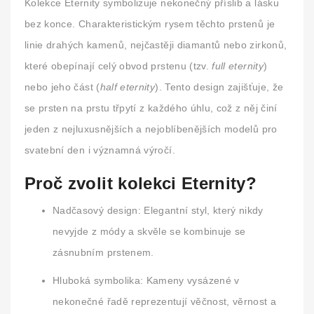
Kolekce
Eternity
symbolizuje nekonečný příslib a lásku
bez konce. Charakteristickým rysem těchto prstenů je
linie drahých kamenů, nejčastěji diamantů nebo zirkonů,
které obepínají celý obvod prstenu (tzv.
full eternity
)
nebo jeho část (
half eternity
). Tento design zajišťuje, že
se prsten na prstu třpytí z každého úhlu, což z něj činí
jeden z nejluxusnějších a nejoblíbenějších modelů pro
svatební den i významná výročí.
Proč zvolit kolekci Eternity?
Nadčasový design:
Elegantní styl, který nikdy
nevyjde z módy a skvěle se kombinuje se
zásnubním prstenem.
Hluboká symbolika:
Kameny vysázené v
nekonečné řadě reprezentují věčnost, věrnost a