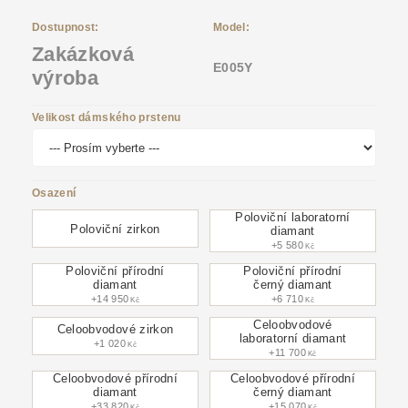
Dostupnost:
Model:
Zakázková
E005Y
výroba
Velikost dámského prstenu
Osazení
Poloviční laboratorní
Poloviční zirkon
diamant
+5 580
Kč
Poloviční přírodní
Poloviční přírodní
diamant
černý diamant
+14 950
+6 710
Kč
Kč
Celoobvodové
Celoobvodové zirkon
laboratorní diamant
+1 020
Kč
+11 700
Kč
Celoobvodové přírodní
Celoobvodové přírodní
diamant
černý diamant
+33 820
+15 070
Kč
Kč